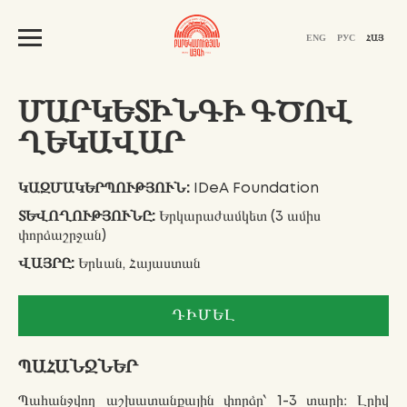
ENG
РУС
ՀԱՅ
ՄԱՐԿԵՏԻՆԳԻ ԳԾՈՎ
ՂԵԿԱՎԱՐ
ԿԱԶՄԱԿԵՐՊՈՒԹՅՈՒՆ:
IDeA Foundation
ՏԵՎՈՂՈՒԹՅՈՒՆԸ:
Երկարաժամկետ (3 ամիս
փորձաշրջան)
ՎԱՅՐԸ:
Երևան, Հայաստան
ԴԻՄԵԼ
ՊԱՀԱՆՋՆԵՐ
Պահանջվող աշխատանքային փորձը՝ 1-3 տարի։ Լրիվ