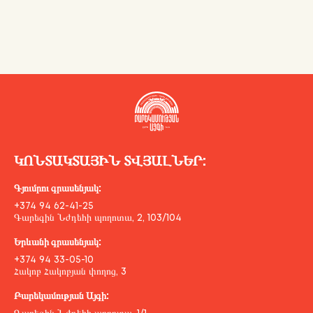
ԿՈՆՏԱԿՏԱՅԻՆ ՏՎՅԱԼՆԵՐ:
Գյումրու գրասենյակ:
+374 94 62-41-25
Գարեգին Նժդեհի պողոտա, 2, 103/104
Երևանի գրասենյակ:
+374 94 33-05-10
Հակոբ Հակոբյան փողոց, 3
Բարեկամության Այգի: