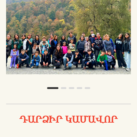
ԴԱՐՁԻՐ ԿԱՄԱՎՈՐ