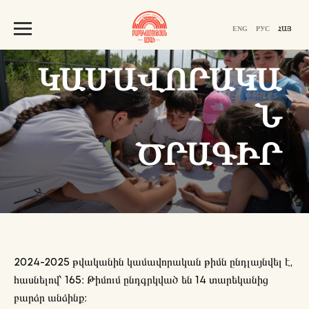
ENG
РУС
ՀԱՅ
ԿԱՄԱՎՈՐԱԿԱ
Ն
ԾՐԱԳԻՐ
2024-2025 թվականին կամավորական թիմն ընդլայնվել է,
հասնելով՝ 165։ Թիմում ընդգրկված են 14 տարեկանից
բարձր անձինք։