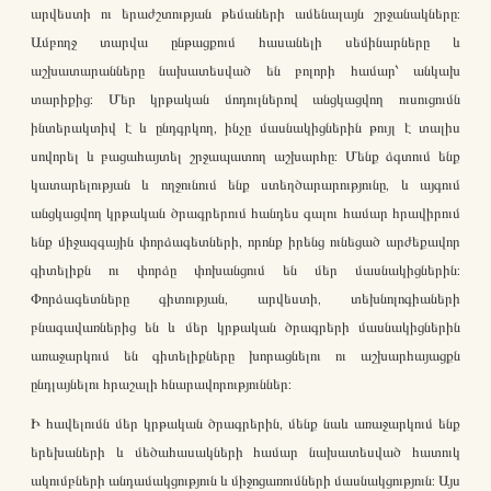
արվեստի ու երաժշտության թեմաների ամենալայն շրջանակները:
Ամբողջ տարվա ընթացքում հասանելի սեմինարները և
աշխատարանները նախատեսված են բոլորի համար՝ անկախ
տարիքից: Մեր կրթական մոդուլներով անցկացվող ուսուցումն
ինտերակտիվ է և ընդգրկող, ինչը մասնակիցներին թույլ է տալիս
սովորել և բացահայտել շրջապատող աշխարհը: Մենք ձգտում ենք
կատարելության և ողջունում ենք ստեղծարարությունը, և այգում
անցկացվող կրթական ծրագրերում հանդես գալու համար հրավիրում
ենք միջազգային փորձագետների, որոնք իրենց ունեցած արժեքավոր
գիտելիքն ու փորձը փոխանցում են մեր մասնակիցներին:
Փորձագետները գիտության, արվեստի, տեխնոլոգիաների
բնագավառներից են և մեր կրթական ծրագրերի մասնակիցներին
առաջարկում են գիտելիքները խորացնելու ու աշխարհայացքն
ընդլայնելու հրաշալի հնարավորություններ:
Ի հավելումն մեր կրթական ծրագրերին, մենք նաև առաջարկում ենք
երեխաների և մեծահասակների համար նախատեսված հատուկ
ակումբների անդամակցություն և միջոցառումների մասնակցություն: Այս