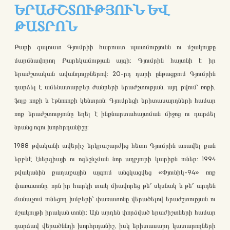
ԵՐԱԺՇՏՈՒԹՅՈՒՆ ԵՎ
ԹԱՏՐՈՆ
Բարի գալուստ Գյումրիի հարուստ պատմությունն ու մշակույթը
մարմնավորող Բարեկամության այգի: Գյումրին հայտնի է իր
երաժշտական ավանդույթներով: 20-րդ դարի ընթացքում Գյումրին
դարձել է ամենատարբեր ժանրերի երաժշտության, այդ թվում՝ ռոքի,
ֆոլք ռոքի և էթնոռոքի կենտրոն: Գյումրեցի երիտասարդների համար
ռոք երաժշտությունը եղել է ինքնարտահայտման միջոց ու դարձել
նրանց ոգու խորհրդանիշը:
1988 թվականի ավերիչ երկրաշարժից հետո Գյումրին առավել քան
երբևէ էներգիայի ու ոգեշնչման նոր աղբյուրի կարիքն ուներ: 1994
թվականին քաղաքային այգում անցկացվեց «Փյունիկ-94» ռոք
փառատոնը, որն իր հարկի տակ միավորեց թե՛ սկսնակ և թե՛ արդեն
ճանաչում ունեցող խմբերի՝ փառատոնը վերածելով երաժշտության ու
մշակույթի իրական տոնի: Այն արդեն փորձված երաժիշտների համար
դարձավ վերածննդի խորհրդանիշ, իսկ երիտասարդ կատարողների