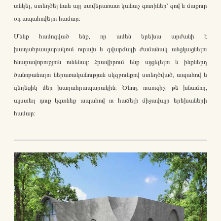
տնկել, ստեղծել նաև այլ ստվերառատ կանաչ գոտիներ՝ զով և մաքուր
օդ ապահովելու համար:
Մենք համոզված ենք, որ ամեն երեխա արժանի է
խաղահրապարակում ուրախ և զվարճալի ժամանակ անցկացնելու
հնարավորություն ունենալ: Հրավիրում ենք այցելելու և ինքներդ
ծանոթանալու ներառականության սկզբունքով ստեղծված, ապահով և
գեղեցիկ մեր խաղահրապարակին: Ծնող, ուսուցիչ, թե խնամող,
այստեղ դուք կգտնեք ապահով ու հաճելի միջավայր երեխաների
համար: