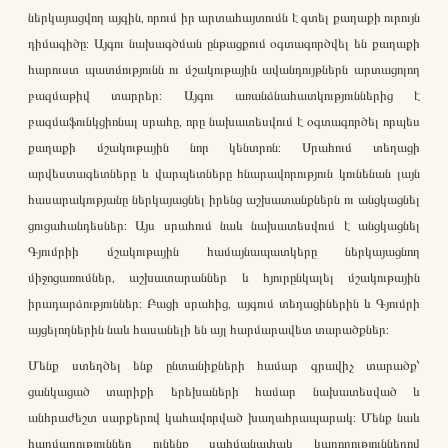
ներկայացվող այգին, որում իր արտահայտումն է գտել քաղաքի ուրույն
դիմագիծը: Այգու նախագծման ընթացքում օգտագործվել են քաղաքի
հարուստ պատմությունն ու մշակութային ավանդույթներն արտացոլող
բազմաթիվ տարրեր: Այգու առանձնահատկություններից է
բազմաֆունկցիոնալ սրահը, որը նախատեսվում է օգտագործել որպես
քաղաքի մշակութային նոր կենտրոն: Սրահում տեղացի
արվեստագետները և վարպետները հնարավորություն կունենան լայն
հասարակությանը ներկայացնել իրենց աշխատանքներն ու անցկացնել
ցուցահանդեսներ: Այս սրահում նաև նախատեսվում է անցկացնել
Գյումրիի մշակութային համայնապատկերը ներկայացնող
միջոցառումներ, աշխատարաններ և հյուրընկալել մշակութային
իրադարձություններ: Բացի սրահից, այգում տեղացիներին և Գյումրի
այցելողներին նաև հասանելի են այլ հարմարավետ տարածքներ:
Մենք ստեղծել ենք ընտանիքների համար գրավիչ տարածք՝
ցանկացած տարիքի երեխաների համար նախատեսված և
անհրաժեշտ սարքերով կահավորված խաղահրապարակ: Մենք նաև
հարմարություններ ունենք սահմանափակ կարողություններով