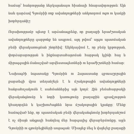
համար՝ հանրությանը ներկայանալու հիանալի հնարավորություն: Այն
նաև դարձավ Գյումրիի ռոք ավանդույթների անկոտրում ոգու ու կամքի
խորհրդանիշ:
Ուրախությամբ պետք է արձանագրենք, որ քաղաքի երաժշտական
ավանդույթները զարթոնք են ապրում, այդ թվում՝ այգու պատմական
բեմի վերակառուցման շնորհիվ: Ակնկալվում է, որ բեմը կրթության,
փորձարարության և ինքնարտահայտման հարթակ կլինի հայ և
միջազգային ճանաչված արվեստագետների ու երաժիշտների համար:
Նախագծի նպատակը Գյումրին ու Հայաստանը զբոսաշրջային
քարտեզի վրա տեղանշելն է և մշակութային ավանդույթների
հանրահռչակումն է սահմաններից այն կողմ: Հին բեմահարթակի
վերականգնումը և նորի կառուցումը քաղաքին գրավչություն
կհաղորդեն և կաշխուժացնեն նրա մշակութային կյանքը: Մենք
համոզված ենք, որ պատմական բեմի վերականգնումը խորհրդանշում
է ոչ միայն անցյալի հանդեպ մեր հարգալից վերաբերմունքը, այլև
Գյումրիի ու գյումրեցիների ապագան: Միացեք մեզ և վայելեք քաղաքի