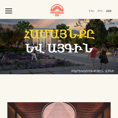
ENG
РУС
ՀԱՅ
ՀԱՄԱՅՆՔԸ
ԵՎ ԱՅԳԻՆ
ԲԱՐԵԿԱՄՈՒԹՅԱՆ ԱՅԳԻ