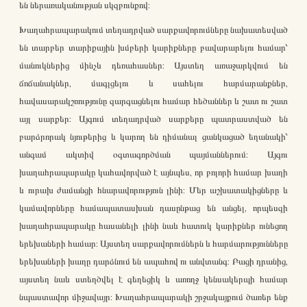
են ներառականության սկզբունքով:
Խաղահրապարակում տեղադրված սարքավորումները նախատեսված
են տարբեր տարիքային խմբերի կարիքները բավարարելու համար՝
մանուկներից մինչև դեռահասներ: Այստեղ առաջարկվում են
ճոճանակներ, մագլցելու և սահելու հարմարանքներ,
հավասարակշռությունը զարգացնելու համար հեծաններ և շատ ու շատ
այլ սարքեր: Այգում տեղադրված սարքերը պատրաստված են
բարձրորակ նյութերից և կարող են դիմանալ ցանկացած եղանակի՝
անգամ ակտիվ օգտագործման պայմաններում: Այգու
խաղահրապարակը կահավորված է այնպես, որ բոլորի համար խաղի
և ուրախ ժամանցի հնարավորություն լինի: Մեր աշխատակիցները և
կամավորները համապատասխան դասընթաց են անցել, որպեսզի
խաղահրապարակը հասանելի լինի նաև հատուկ կարիքներ ունեցող
երեխաների համար: Այստեղ սարքավորումներն և հարմարությունները
երեխաների խաղը դարձնում են ապահով ու անվտանգ: Բացի դրանից,
այստեղ նաև ստեղծվել է գեղեցիկ և առողջ կենսակերպի համար
նպաստավոր միջավայր: Խաղահրապարակի շրջակայքում ծառեր ենք