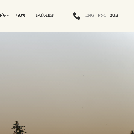
ENG
РУС
ՀԱՅ
ՒՆ
ԿԱՊ
ԽԱՆՈՒԹ