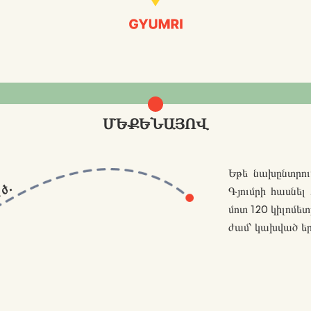
ՄԵՔԵՆԱՅՈՎ
Եթե նախընտրու
ժ.
Գյումրի հասնել
2
մոտ 120 կիլոմե
ժամ՝ կախված երթ