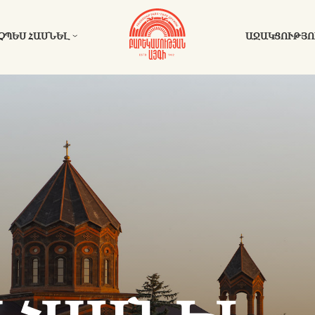
ՉՊԵՍ ՀԱՍՆԵԼ
ԱՋԱԿՑՈՒԹՅՈ