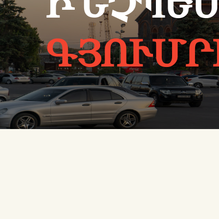
ԻՆՉՊԵՍ
ԳՅՈՒՄՐ