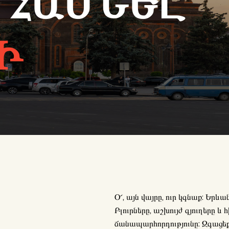
 ՀԱՍՆԵԼ
Ի
Օ՜, այն վայրը, ուր կգնաք: Եր
Բլուրները, աշխույժ գյուղերը և
ճանապարհորդությունը: Զգացեք ջ