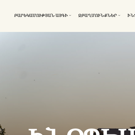
ԲԱՐԵԿԱՄՈՒԹՅԱՆ ԱՅԳԻ
ԶԲԱՂՄՈՒՆՔՆԵՐ
ԻՆ