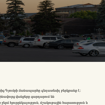
ևանից Գյումրի ճանապարհը գեղատեսիլ բերկրանք է։
 հինավուրց վանքերը զարդարում են
երմ հյուրընկալություն, մշակութային հարստություն և