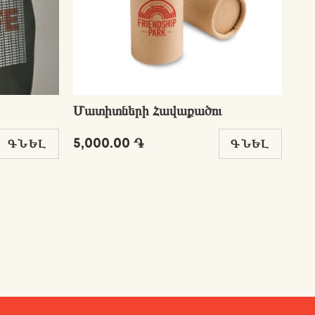
Մատիտների Հավաքածու
Պա
5,000.00 ֏
10
ԳՆԵԼ
ԳՆԵԼ