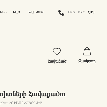
ENG
РУС
ՀԱՅ
ՒՆ
ԿԱՊ
ԽԱՆՈՒԹ
Զամբյուղ
Հավանած
իտների Հավաքածու
որիա: ՀՈՒՇԱՆՎԵՐՆԵՐ