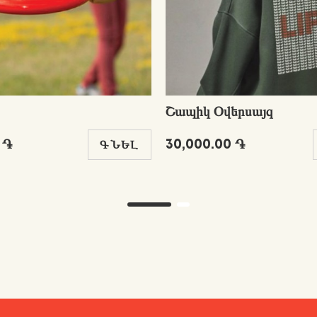
Շապիկ Օվերսայզ
 ֏
30,000.00 ֏
ԳՆԵԼ