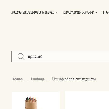
ԲԱՐԵԿԱՄՈՒԹՅԱՆ ԱՅԳԻ
ԶԲԱՂՄՈՒՆՔՆԵՐ
ԻՆ
Home
Խանութ
Մատիտների Հավաքածու