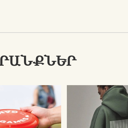
ՊՐԱՆՔՆԵՐ