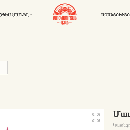
ՉՊԵՍ ՀԱՍՆԵԼ
ԱՋԱԿՑՈՒԹՅՈ
Մատ
Կատեգ