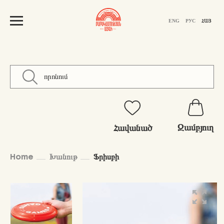
ENG
РУС
ՀԱՅ
Զամբյուղ
Հավանած
Home
Խանութ
Ֆրիսբի