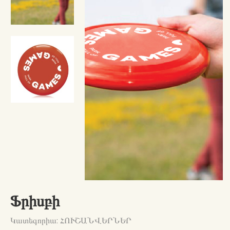
Ֆրիսբի
Կատեգորիա: ՀՈՒՇԱՆՎԵՐՆԵՐ