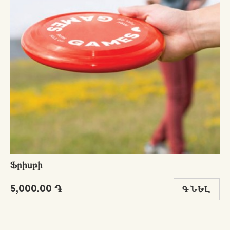
Ֆրիսբի
5,000.00 ֏
ԳՆԵԼ