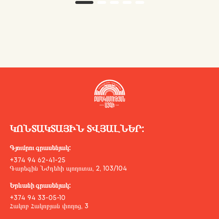
ԿՈՆՏԱԿՏԱՅԻՆ ՏՎՅԱԼՆԵՐ:
Գյումրու գրասենյակ:
+374 94 62-41-25
Գարեգին Նժդեհի պողոտա, 2, 103/104
Երևանի գրասենյակ:
+374 94 33-05-10
Հակոբ Հակոբյան փողոց, 3