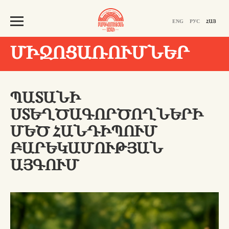
ENG
РУС
ՀԱՅ
ՄԻՋՈՑԱՌՈՒՄՆԵՐ
ՊԱՏԱՆԻ
ՍՏԵՂԾԱԳՈՐԾՈՂՆԵՐԻ
ՄԵԾ ՀԱՆԴԻՊՈՒՄ
ԲԱՐԵԿԱՄՈՒԹՅԱՆ
ԱՅԳՈՒՄ