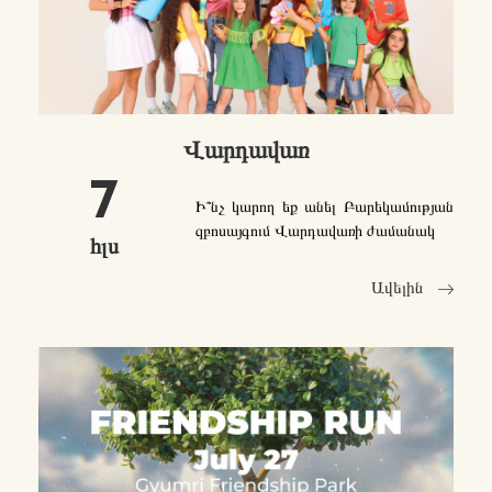
Վարդավառ
7
Ի՞նչ կարող եք անել Բարեկամության
զբոսայգում Վարդավառի ժամանակ
հլս
Ավելին