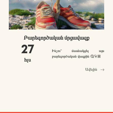
Բարեգործական մրցավազք
27
Ինչու՞ մասնակցել այս
բարեգործական վազքին 🤔👇🏼
հլս
Ավելին