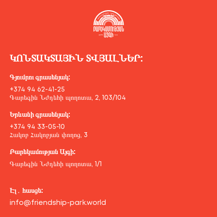
ԿՈՆՏԱԿՏԱՅԻՆ ՏՎՅԱԼՆԵՐ:
Գյումրու գրասենյակ:
+374 94 62-41-25
Գարեգին Նժդեհի պողոտա, 2, 103/104
Երևանի գրասենյակ:
+374 94 33-05-10
Հակոբ Հակոբյան փողոց, 3
Բարեկամության Այգի:
Գարեգին Նժդեհի պողոտա, 1/1
Էլ․ հասցե:
info@friendship-park.world