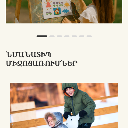
ՆՄԱՆԱՏԻՊ
ՄԻՋՈՑԱՌՈՒՄՆԵՐ