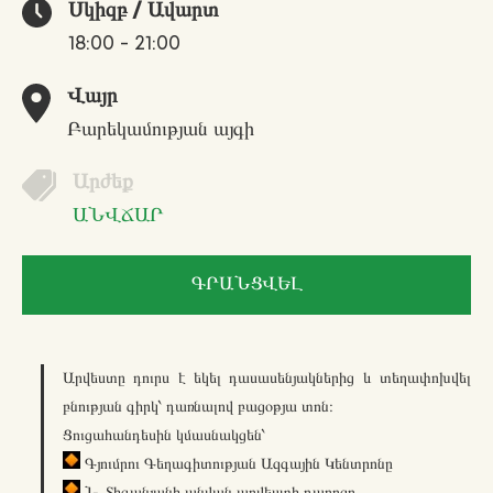
Սկիզբ / Ավարտ
18:00 - 21:00
Վայր
Բարեկամության այգի
Արժեք
ԱՆՎՃԱՐ
ԳՐԱՆՑՎԵԼ
Արվեստը դուրս է եկել դասասենյակներից և տեղափոխվել
բնության գիրկ՝ դառնալով բացօթյա տոն։
Ցուցահանդեսին կմասնակցեն՝
Գյումրու Գեղագիտության Ազգային Կենտրոնը
Ն. Տիգանյանի անվան արվեստի դպրոցը