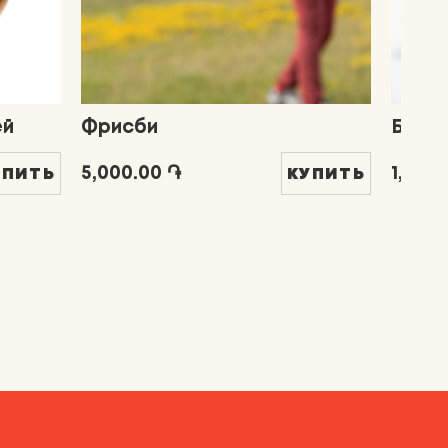
ей
Фрисби
Брас
5,000.00 ֏
1,000
УПИТЬ
КУПИТЬ