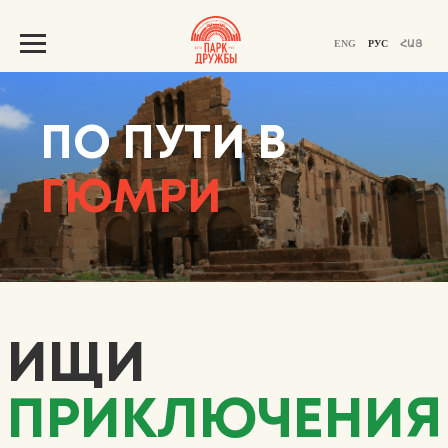
ENG
РУС
ՀԱՅ
ПО ПУТИ В
ГЮМРИ
ИЩИ
ПРИКЛЮЧЕНИЯ